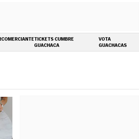
R
COMERCIANTE
TICKETS CUMBRE
VOTA
OPENS IN NEW WINDOW
OPEN
GUACHACA
GUACHACAS