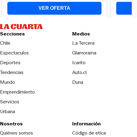
Secciones
Medios
Opens in new wind
Chile
La Tercera
Espectaculos
Glamorama
Opens in new window
Deportes
Icarito
Opens in new window
Tendencias
Auto.cl
Opens in new window
Mundo
Duna
Emprendimiento
Servicios
Urbana
Nosotros
Información
Opens in new
Quiénes somos
Código de etica