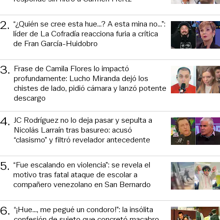
2
.
“¿Quién se cree esta hue...? A esta mina no...”:
líder de La Cofradía reacciona furia a crítica
de Fran García-Huidobro
3
.
Frase de Camila Flores lo impactó
profundamente: Lucho Miranda dejó los
chistes de lado, pidió cámara y lanzó potente
descargo
4
.
JC Rodríguez no lo deja pasar y sepulta a
Nicolás Larraín tras basureo: acusó
“clasismo” y filtró revelador antecedente
5
.
“Fue escalando en violencia”: se revela el
motivo tras fatal ataque de escolar a
compañero venezolano en San Bernardo
6
.
“¡Hue..., me pegué un condoro!”: la insólita
confesión de sujeto que concretó macabro