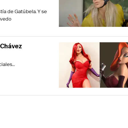
tía de Gatúbela. Y se
cevedo
 Chávez
ales...