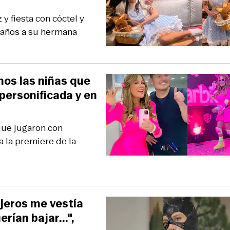
y fiesta con cóctel y
leaños a su hermana
mos las niñas que
 personificada y en
que jugaron con
 a la premiere de la
ajeros me vestía
ían bajar...",