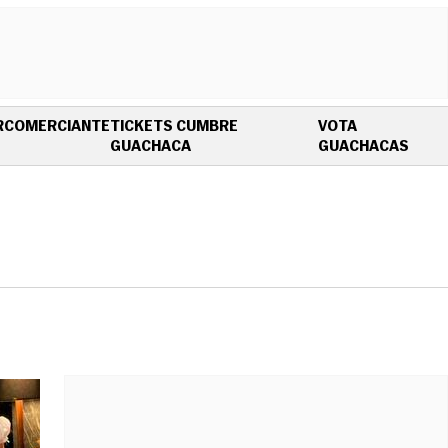
R
COMERCIANTE
TICKETS CUMBRE
VOTA
OPENS IN NEW WINDOW
OPEN
GUACHACA
GUACHACAS