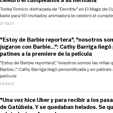
celebró el cumpleaños a su hermana
Tonka Tomicic disfrazada de "Dorothy" en El Mago de Oz 
baile para 50 invitados: animadora le celebró el cump
27 JULIO
"Estoy de Barbie reportera", "nosotros so
jugaron con Barbie...": Cathy Barriga llegó
patines a la premiere de la película
"Estoy de Barbie reportera", "nosotros somos las niñas 
Barbie...": Cathy Barriga llegó personificada y en patines
película
19 JULIO
"Una vez hice Uber y para recibir a los pas
de Gatúbela. Y se quedaban helados. Se quer