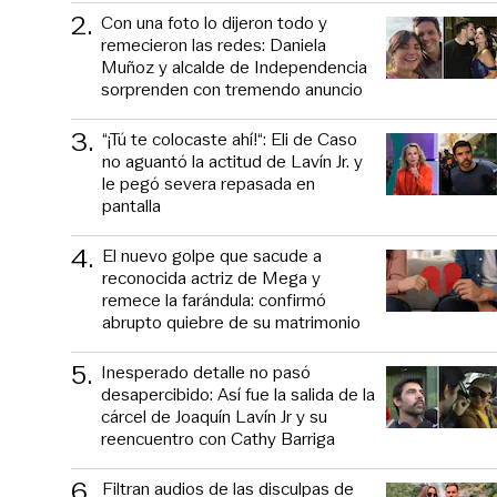
2
.
Con una foto lo dijeron todo y
remecieron las redes: Daniela
Muñoz y alcalde de Independencia
sorprenden con tremendo anuncio
3
.
“¡Tú te colocaste ahí!“: Eli de Caso
no aguantó la actitud de Lavín Jr. y
le pegó severa repasada en
pantalla
4
.
El nuevo golpe que sacude a
reconocida actriz de Mega y
remece la farándula: confirmó
abrupto quiebre de su matrimonio
5
.
Inesperado detalle no pasó
desapercibido: Así fue la salida de la
cárcel de Joaquín Lavín Jr y su
reencuentro con Cathy Barriga
6
.
Filtran audios de las disculpas de