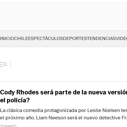
INICIO
CHILE
ESPECTÁCULOS
DEPORTES
TENDENCIAS
VIDE
Cody Rhodes será parte de la nueva versi
el policía?
La clásica comedia protagonizada por Leslie Nielsen t
el próximo año. Liam Neeson será el nuevo detective Fr
23 MAYO