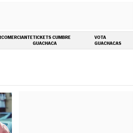
R
COMERCIANTE
TICKETS CUMBRE
VOTA
OPENS IN NEW WINDOW
OPEN
GUACHACA
GUACHACAS