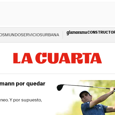
CONSTRUCTO
OS
MUNDO
SERVICIOS
URBANA
iemann por quedar
orneo. Y por supuesto,