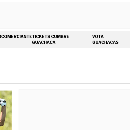
R
COMERCIANTE
TICKETS CUMBRE
VOTA
OPENS IN NEW WINDOW
OPEN
GUACHACA
GUACHACAS