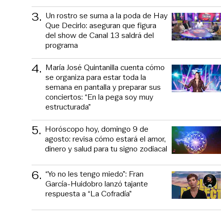
3
.
Un rostro se suma a la poda de Hay
Que Decirlo: aseguran que figura
del show de Canal 13 saldrá del
programa
4
.
María José Quintanilla cuenta cómo
se organiza para estar toda la
semana en pantalla y preparar sus
conciertos: “En la pega soy muy
estructurada”
5
.
Horóscopo hoy, domingo 9 de
agosto: revisa cómo estará el amor,
dinero y salud para tu signo zodiacal
6
.
“Yo no les tengo miedo”: Fran
García-Huidobro lanzó tajante
respuesta a “La Cofradía”