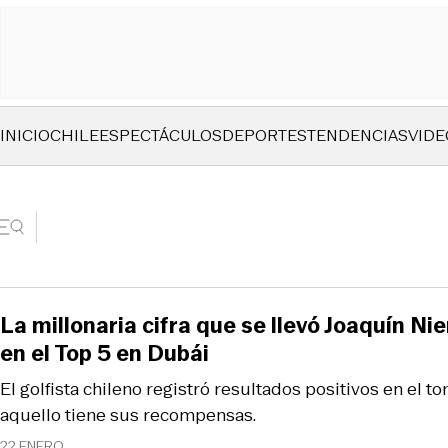
INICIO
CHILE
ESPECTÁCULOS
DEPORTES
TENDENCIAS
VIDE
La millonaria cifra que se llevó Joaquín N
en el Top 5 en Dubái
El golfista chileno registró resultados positivos en el t
aquello tiene sus recompensas.
22 ENERO