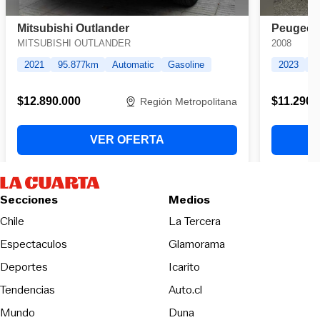
Secciones
Medios
Opens in new wind
Chile
La Tercera
Espectaculos
Glamorama
Opens in new window
Deportes
Icarito
Opens in new window
Tendencias
Auto.cl
Opens in new window
Mundo
Duna