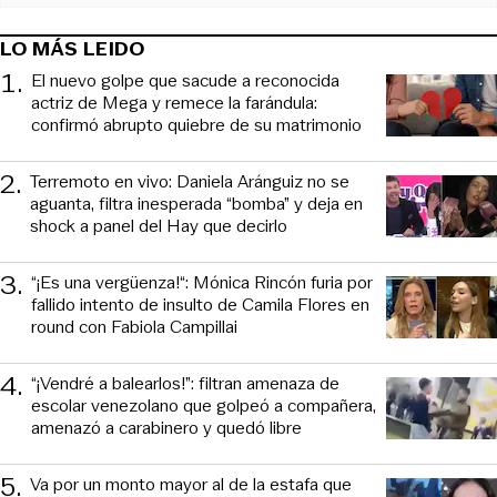
LO MÁS LEIDO
1
.
El nuevo golpe que sacude a reconocida
actriz de Mega y remece la farándula:
confirmó abrupto quiebre de su matrimonio
2
.
Terremoto en vivo: Daniela Aránguiz no se
aguanta, filtra inesperada “bomba” y deja en
shock a panel del Hay que decirlo
3
.
“¡Es una vergüenza!“: Mónica Rincón furia por
fallido intento de insulto de Camila Flores en
round con Fabiola Campillai
4
.
“¡Vendré a balearlos!”: filtran amenaza de
escolar venezolano que golpeó a compañera,
amenazó a carabinero y quedó libre
5
.
Va por un monto mayor al de la estafa que