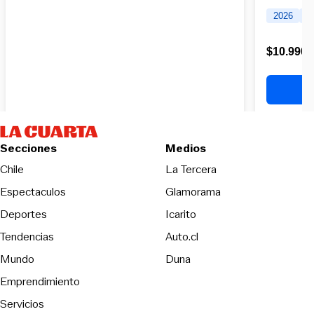
Secciones
Medios
Opens in new wind
Chile
La Tercera
Espectaculos
Glamorama
Opens in new window
Deportes
Icarito
Opens in new window
Tendencias
Auto.cl
Opens in new window
Mundo
Duna
Emprendimiento
Servicios