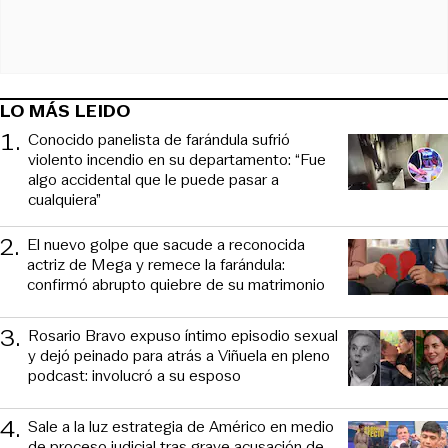
LO MÁS LEIDO
1
.
Conocido panelista de farándula sufrió
violento incendio en su departamento: “Fue
algo accidental que le puede pasar a
cualquiera”
2
.
El nuevo golpe que sacude a reconocida
actriz de Mega y remece la farándula:
confirmó abrupto quiebre de su matrimonio
3
.
Rosario Bravo expuso íntimo episodio sexual
y dejó peinado para atrás a Viñuela en pleno
podcast: involucró a su esposo
4
.
Sale a la luz estrategia de Américo en medio
de proceso judicial tras grave acusación de