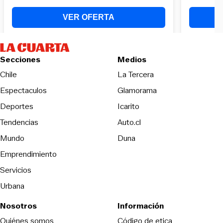
Secciones
Medios
Opens in new wind
Chile
La Tercera
Espectaculos
Glamorama
Opens in new window
Deportes
Icarito
Opens in new window
Tendencias
Auto.cl
Opens in new window
Mundo
Duna
Emprendimiento
Servicios
Urbana
Nosotros
Información
Opens in new
Quiénes somos
Código de etica