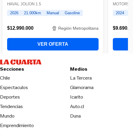
Secciones
Medios
Opens in new wind
Chile
La Tercera
Espectaculos
Glamorama
Opens in new window
Deportes
Icarito
Opens in new window
Tendencias
Auto.cl
Opens in new window
Mundo
Duna
Emprendimiento