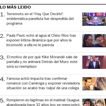
LO MÁS LEIDO
1
.
Terremoto en el “Hay Que Decirlo”:
emblemática panelista fue despedida del
programa
2
.
Paula Pavic echó al agua al Chino Ríos tras
exponer íntima dinámica que por años la
incomodó: a ella no le parecía
3
.
El motivo de por qué Kike Morandé sale de
pantalla y no animará Detrás del Muro: este
será su reemplazo
4
.
Famosa actriz impacta tras confirmar
romance con Camiroga y exponer reveladora
situación: se acabó tras ‘culpa’ de una colega
5
.
Rompieron en lágrimas en el matinal: Guagua
abandonada hace 32 años hoy se reencontró