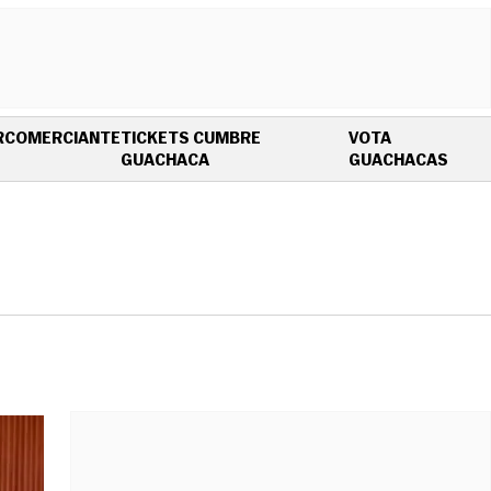
R
COMERCIANTE
TICKETS CUMBRE
VOTA
OPENS IN NEW WINDOW
OPEN
GUACHACA
GUACHACAS