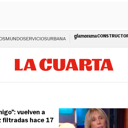
CONSTRUCTO
OS
MUNDO
SERVICIOS
URBANA
igo”: vuelven a
z filtradas hace 17