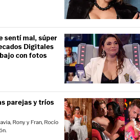
e sentí mal, súper
Pecados Digitales
abajo con fotos
s parejas y tríos
via, Rony y Fran, Rocío
ón.