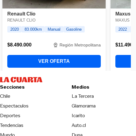
Secciones
Medios
Opens in new wind
Chile
La Tercera
Espectaculos
Glamorama
Opens in new window
Deportes
Icarito
Opens in new window
Tendencias
Auto.cl
Opens in new window
Mundo
Duna