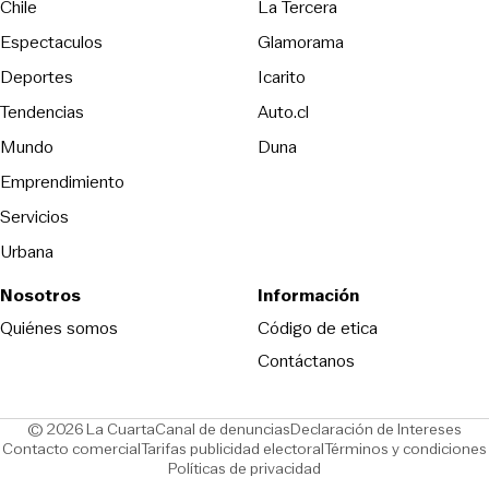
Opens in new wind
Chile
La Tercera
Espectaculos
Glamorama
Opens in new window
Deportes
Icarito
Opens in new window
Tendencias
Auto.cl
Opens in new window
Mundo
Duna
Emprendimiento
Servicios
Urbana
Nosotros
Información
Opens in new
Quiénes somos
Código de etica
Contáctanos
Opens in new window
Ope
© 2026 La Cuarta
Canal de denuncias
Declaración de Intereses
Opens in new window
Opens in new window
Contacto comercial
Tarifas publicidad electoral
Términos y condiciones
Políticas de privacidad