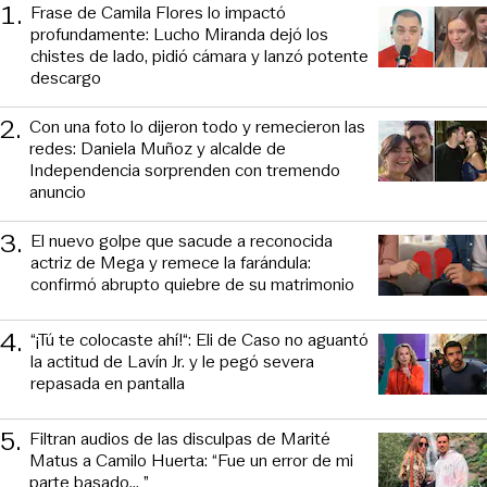
1
.
Frase de Camila Flores lo impactó
profundamente: Lucho Miranda dejó los
chistes de lado, pidió cámara y lanzó potente
descargo
2
.
Con una foto lo dijeron todo y remecieron las
redes: Daniela Muñoz y alcalde de
Independencia sorprenden con tremendo
anuncio
3
.
El nuevo golpe que sacude a reconocida
actriz de Mega y remece la farándula:
confirmó abrupto quiebre de su matrimonio
4
.
“¡Tú te colocaste ahí!“: Eli de Caso no aguantó
la actitud de Lavín Jr. y le pegó severa
repasada en pantalla
5
.
Filtran audios de las disculpas de Marité
Matus a Camilo Huerta: “Fue un error de mi
parte basado... ”