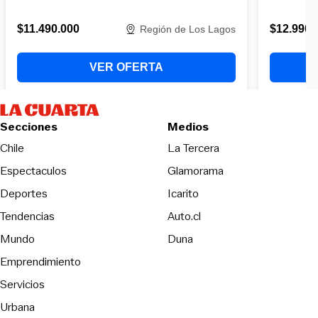
Secciones
Medios
Opens in new wind
Chile
La Tercera
Espectaculos
Glamorama
Opens in new window
Deportes
Icarito
Opens in new window
Tendencias
Auto.cl
Opens in new window
Mundo
Duna
Emprendimiento
Servicios
Urbana