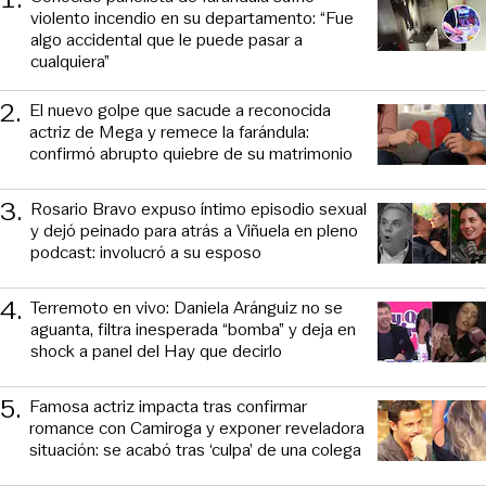
violento incendio en su departamento: “Fue
algo accidental que le puede pasar a
cualquiera”
2
.
El nuevo golpe que sacude a reconocida
actriz de Mega y remece la farándula:
confirmó abrupto quiebre de su matrimonio
3
.
Rosario Bravo expuso íntimo episodio sexual
y dejó peinado para atrás a Viñuela en pleno
podcast: involucró a su esposo
4
.
Terremoto en vivo: Daniela Aránguiz no se
aguanta, filtra inesperada “bomba” y deja en
shock a panel del Hay que decirlo
5
.
Famosa actriz impacta tras confirmar
romance con Camiroga y exponer reveladora
situación: se acabó tras ‘culpa’ de una colega