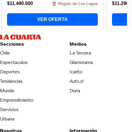
Secciones
Medios
Opens in new wind
Chile
La Tercera
Espectaculos
Glamorama
Opens in new window
Deportes
Icarito
Opens in new window
Tendencias
Auto.cl
Opens in new window
Mundo
Duna
Emprendimiento
Servicios
Urbana
Nosotros
Información