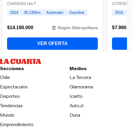
Secciones
Medios
Opens in new wind
Chile
La Tercera
Espectaculos
Glamorama
Opens in new window
Deportes
Icarito
Opens in new window
Tendencias
Auto.cl
Opens in new window
Mundo
Duna
Emprendimiento