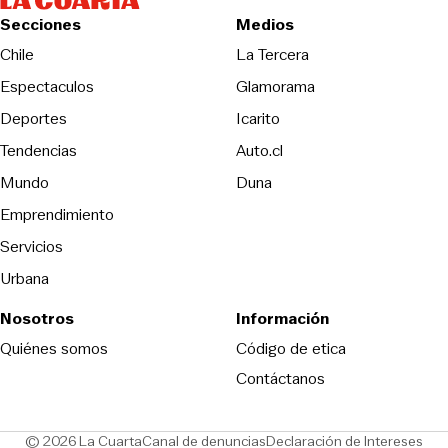
Secciones
Medios
Opens in new wind
Chile
La Tercera
Espectaculos
Glamorama
Opens in new window
Deportes
Icarito
Opens in new window
Tendencias
Auto.cl
Opens in new window
Mundo
Duna
Emprendimiento
Servicios
Urbana
Nosotros
Información
Opens in new
Quiénes somos
Código de etica
Contáctanos
Opens in new window
Ope
© 2026 La Cuarta
Canal de denuncias
Declaración de Intereses