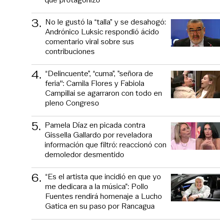
3
.
No le gustó la “talla” y se desahogó:
Andrónico Luksic respondió ácido
comentario viral sobre sus
contribuciones
4
.
“Delincuente”, “cuma”, ”señora de
feria": Camila Flores y Fabiola
Campillai se agarraron con todo en
pleno Congreso
5
.
Pamela Díaz en picada contra
Gissella Gallardo por reveladora
información que filtró: reaccionó con
demoledor desmentido
6
.
“Es el artista que incidió en que yo
me dedicara a la música”: Pollo
Fuentes rendirá homenaje a Lucho
Gatica en su paso por Rancagua