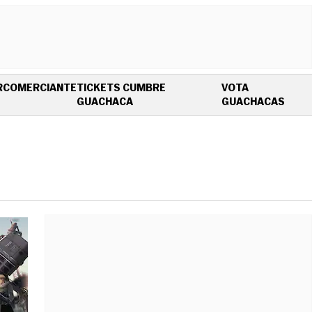
R
COMERCIANTE
TICKETS CUMBRE
VOTA
OPENS IN NEW WINDOW
OPEN
GUACHACA
GUACHACAS