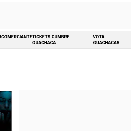
R
COMERCIANTE
TICKETS CUMBRE
VOTA
OPENS IN NEW WINDOW
OPEN
GUACHACA
GUACHACAS