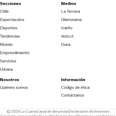
Secciones
Medios
Opens in new wind
Chile
La Tercera
Espectaculos
Glamorama
Opens in new window
Deportes
Icarito
Opens in new window
Tendencias
Auto.cl
Opens in new window
Mundo
Duna
Emprendimiento
Servicios
Urbana
Nosotros
Información
Opens in new
Quiénes somos
Código de etica
Contáctanos
Opens in new window
Ope
© 2026 La Cuarta
Canal de denuncias
Declaración de Intereses
Opens in new window
Opens in new window
Contacto comercial
Tarifas publicidad electoral
Términos y condiciones