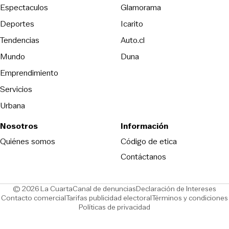
Espectaculos
Glamorama
Opens in new window
Deportes
Icarito
Opens in new window
Tendencias
Auto.cl
Opens in new window
Mundo
Duna
Emprendimiento
Servicios
Urbana
Nosotros
Información
Opens in new
Quiénes somos
Código de etica
Contáctanos
Opens in new window
Ope
© 2026 La Cuarta
Canal de denuncias
Declaración de Intereses
Opens in new window
Opens in new window
Contacto comercial
Tarifas publicidad electoral
Términos y condiciones
Políticas de privacidad