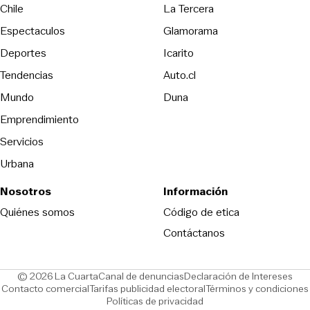
Opens in new wind
Chile
La Tercera
Espectaculos
Glamorama
Opens in new window
Deportes
Icarito
Opens in new window
Tendencias
Auto.cl
Opens in new window
Mundo
Duna
Emprendimiento
Servicios
Urbana
Nosotros
Información
Opens in new
Quiénes somos
Código de etica
Contáctanos
Opens in new window
Ope
© 2026 La Cuarta
Canal de denuncias
Declaración de Intereses
Opens in new window
Opens in new window
Contacto comercial
Tarifas publicidad electoral
Términos y condiciones
Políticas de privacidad