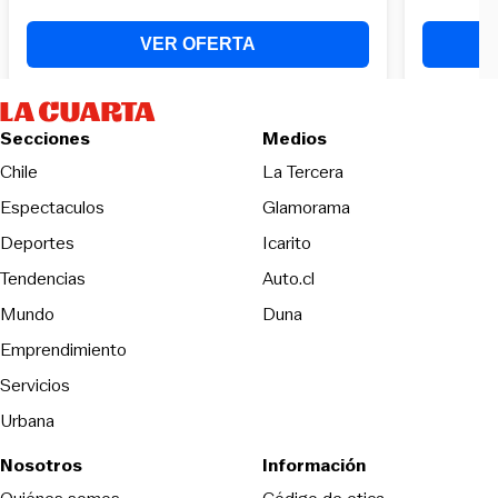
Secciones
Medios
Opens in new wind
Chile
La Tercera
Espectaculos
Glamorama
Opens in new window
Deportes
Icarito
Opens in new window
Tendencias
Auto.cl
Opens in new window
Mundo
Duna
Emprendimiento
Servicios
Urbana
Nosotros
Información
Opens in new