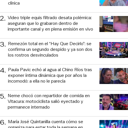
clínica
2
.
Video triple equis filtrado desata polémica:
aseguran que lo grabaron dentro de
importante canal y en plena emisión en vivo
3
.
Remezón total en el “Hay Que Decirlo”: se
confirma un segundo despido y ya son dos
los rostros desvinculados
4
.
Paula Pavic echó al agua al Chino Ríos tras
exponer íntima dinámica que por años la
incomodó: a ella no le parecía
5
.
Neme chocó con repartidor de comida en
Vitacura: motociclista salió eyectado y
permanece internado
6
.
María José Quintanilla cuenta cómo se
organiza para estar toda la semana en