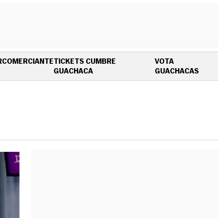
R
COMERCIANTE
TICKETS CUMBRE
VOTA
OPENS IN NEW WINDOW
OPEN
GUACHACA
GUACHACAS