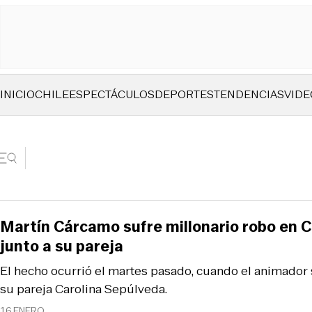
INICIO
CHILE
ESPECTÁCULOS
DEPORTES
TENDENCIAS
VIDE
Martín Cárcamo sufre millonario robo en 
junto a su pareja
El hecho ocurrió el martes pasado, cuando el animador 
su pareja Carolina Sepúlveda.
16 ENERO