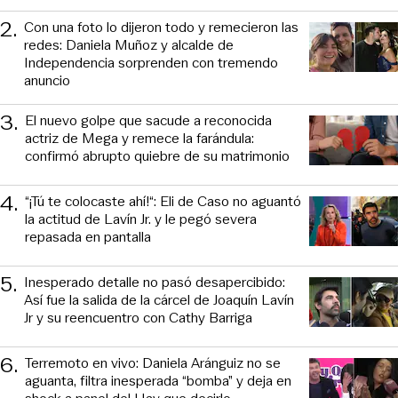
2
.
Con una foto lo dijeron todo y remecieron las
redes: Daniela Muñoz y alcalde de
Independencia sorprenden con tremendo
anuncio
3
.
El nuevo golpe que sacude a reconocida
actriz de Mega y remece la farándula:
confirmó abrupto quiebre de su matrimonio
4
.
“¡Tú te colocaste ahí!“: Eli de Caso no aguantó
la actitud de Lavín Jr. y le pegó severa
repasada en pantalla
5
.
Inesperado detalle no pasó desapercibido:
Así fue la salida de la cárcel de Joaquín Lavín
Jr y su reencuentro con Cathy Barriga
6
.
Terremoto en vivo: Daniela Aránguiz no se
aguanta, filtra inesperada “bomba” y deja en