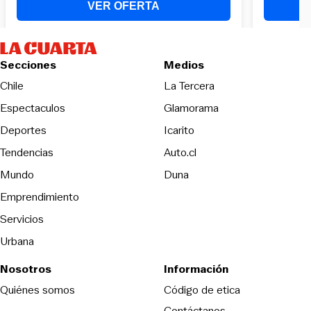
Secciones
Medios
Opens in new wind
Chile
La Tercera
Espectaculos
Glamorama
Opens in new window
Deportes
Icarito
Opens in new window
Tendencias
Auto.cl
Opens in new window
Mundo
Duna
Emprendimiento
Servicios
Urbana
Nosotros
Información
Opens in new
Quiénes somos
Código de etica
Contáctanos