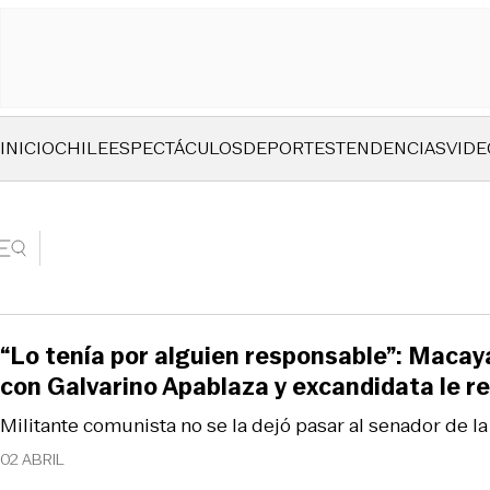
INICIO
CHILE
ESPECTÁCULOS
DEPORTES
TENDENCIAS
VIDE
“Lo tenía por alguien responsable”: Macaya
con Galvarino Apablaza y excandidata le r
Militante comunista no se la dejó pasar al senador de la
02 ABRIL