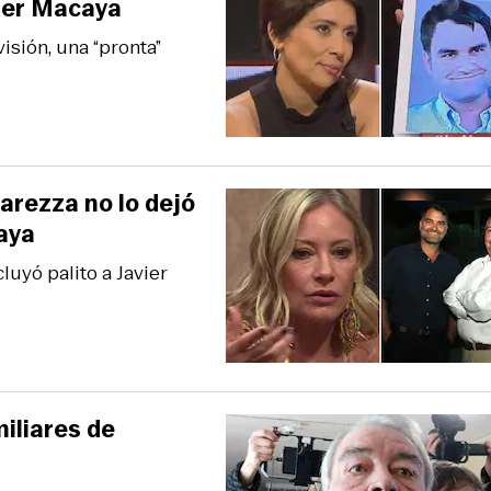
vier Macaya
isión, una “pronta”
rezza no lo dejó
aya
uyó palito a Javier
iliares de