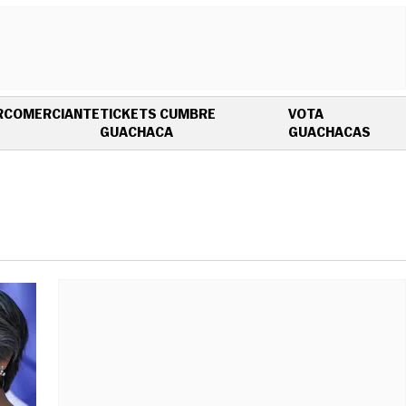
R
COMERCIANTE
TICKETS CUMBRE
VOTA
OPENS IN NEW WINDOW
OPEN
GUACHACA
GUACHACAS