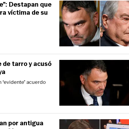
e”: Destapan que
ra víctima de su
e de tarro y acusó
ya
n “evidente” acuerdo
tan por antigua