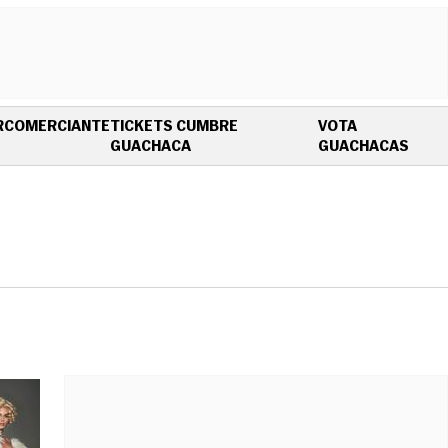
R
COMERCIANTE
TICKETS CUMBRE
VOTA
OPENS IN NEW WINDOW
OPEN
GUACHACA
GUACHACAS