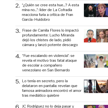
2
.
“¿Quién se cree esta hue...? A esta
mina no...”: líder de La Cofradía
reacciona furia a crítica de Fran
García-Huidobro
3
.
Frase de Camila Flores lo impactó
profundamente: Lucho Miranda
dejó los chistes de lado, pidió
cámara y lanzó potente descargo
4
.
“Fue escalando en violencia”: se
revela el motivo tras fatal ataque
de escolar a compañero
venezolano en San Bernardo
5
.
Lo tenía en secreto, pero la
delataron en pantalla: revelan que
famosa animadora encontró el amor
tras mediático quiebre
6
.
JC Rodríguez no lo deja pasar y