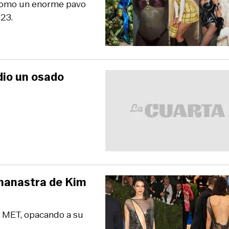
 como un enorme pavo
023.
dio un osado
rmanastra de Kim
el MET, opacando a su