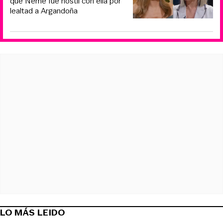
que Neme fue hostil con ella por
lealtad a Argandoña
LO MÁS LEIDO