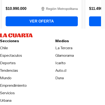
Secciones
Medios
Opens in new wind
Chile
La Tercera
Espectaculos
Glamorama
Opens in new window
Deportes
Icarito
Opens in new window
Tendencias
Auto.cl
Opens in new window
Mundo
Duna
Emprendimiento
Servicios
Urbana