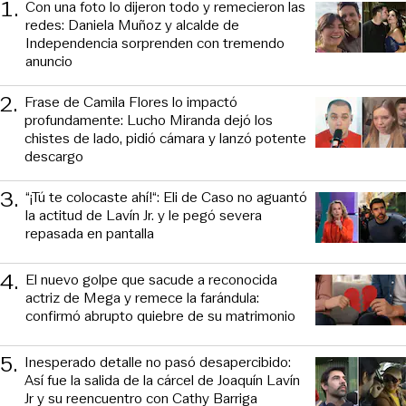
1
.
Con una foto lo dijeron todo y remecieron las
redes: Daniela Muñoz y alcalde de
Independencia sorprenden con tremendo
anuncio
2
.
Frase de Camila Flores lo impactó
profundamente: Lucho Miranda dejó los
chistes de lado, pidió cámara y lanzó potente
descargo
3
.
“¡Tú te colocaste ahí!“: Eli de Caso no aguantó
la actitud de Lavín Jr. y le pegó severa
repasada en pantalla
4
.
El nuevo golpe que sacude a reconocida
actriz de Mega y remece la farándula:
confirmó abrupto quiebre de su matrimonio
5
.
Inesperado detalle no pasó desapercibido:
Así fue la salida de la cárcel de Joaquín Lavín
Jr y su reencuentro con Cathy Barriga