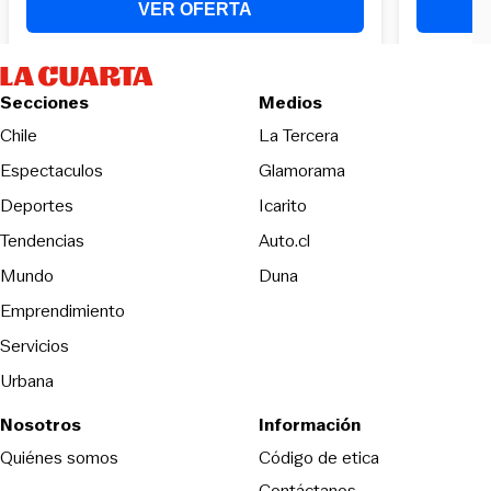
Secciones
Medios
Opens in new wind
Chile
La Tercera
Espectaculos
Glamorama
Opens in new window
Deportes
Icarito
Opens in new window
Tendencias
Auto.cl
Opens in new window
Mundo
Duna
Emprendimiento
Servicios
Urbana
Nosotros
Información
Opens in new
Quiénes somos
Código de etica
Contáctanos