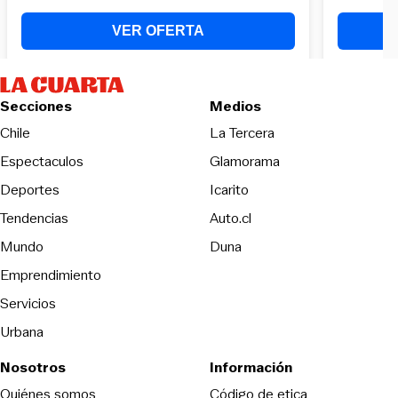
Secciones
Medios
Opens in new wind
Chile
La Tercera
Espectaculos
Glamorama
Opens in new window
Deportes
Icarito
Opens in new window
Tendencias
Auto.cl
Opens in new window
Mundo
Duna
Emprendimiento
Servicios
Urbana
Nosotros
Información
Opens in new
Quiénes somos
Código de etica