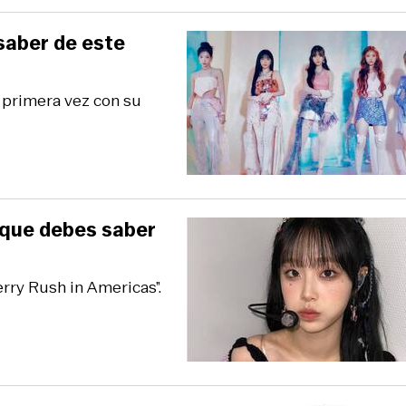
saber de este
 primera vez con su
o que debes saber
erry Rush in Americas”.