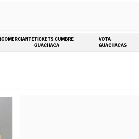
R
COMERCIANTE
TICKETS CUMBRE
VOTA
OPENS IN NEW WINDOW
OPEN
GUACHACA
GUACHACAS