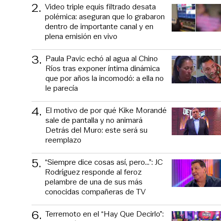
2
.
Video triple equis filtrado desata
polémica: aseguran que lo grabaron
dentro de importante canal y en
plena emisión en vivo
3
.
Paula Pavic echó al agua al Chino
Ríos tras exponer íntima dinámica
que por años la incomodó: a ella no
le parecía
4
.
El motivo de por qué Kike Morandé
sale de pantalla y no animará
Detrás del Muro: este será su
reemplazo
5
.
“Siempre dice cosas así, pero...”: JC
Rodríguez responde al feroz
pelambre de una de sus más
conocidas compañeras de TV
6
.
Terremoto en el “Hay Que Decirlo”: