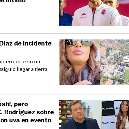
al íntimo”
Díaz de incidente
óptero, ocurrió un
guió llegar a tierra.
pah!, pero
C. Rodríguez sobre
con uva en evento