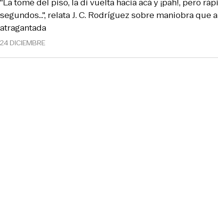
"La tomé del piso, la di vuelta hacia acá y ¡pah!, pero r
segundos…", relata J. C. Rodríguez sobre maniobra que a
atragantada
24 DICIEMBRE