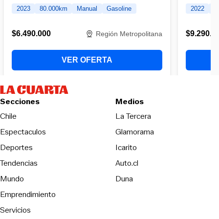
Secciones
Medios
Opens in new wind
Chile
La Tercera
Espectaculos
Glamorama
Opens in new window
Deportes
Icarito
Opens in new window
Tendencias
Auto.cl
Opens in new window
Mundo
Duna
Emprendimiento
Servicios