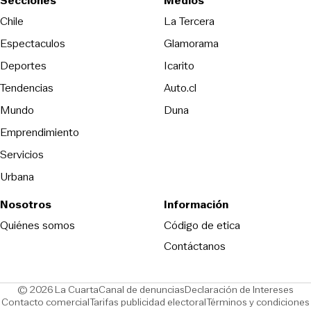
Secciones
Medios
Opens in new wind
Chile
La Tercera
Espectaculos
Glamorama
Opens in new window
Deportes
Icarito
Opens in new window
Tendencias
Auto.cl
Opens in new window
Mundo
Duna
Emprendimiento
Servicios
Urbana
Nosotros
Información
Opens in new
Quiénes somos
Código de etica
Contáctanos
Opens in new window
Ope
© 2026 La Cuarta
Canal de denuncias
Declaración de Intereses
Opens in new window
Opens in new window
Contacto comercial
Tarifas publicidad electoral
Términos y condiciones