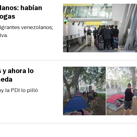
lanos: habían
rogas
igrantes venezolanos;
iva.
y ahora lo
meda
 la PDI lo pilló