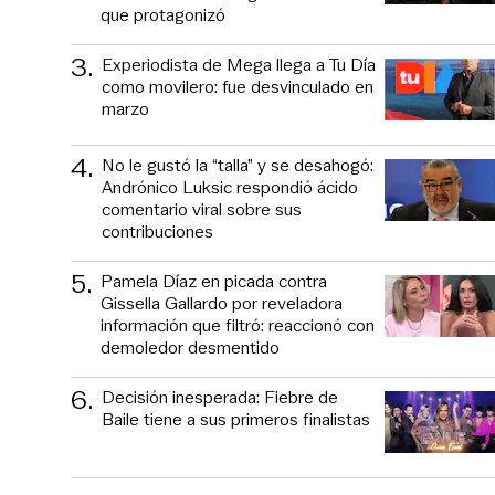
que protagonizó
3
.
Experiodista de Mega llega a Tu Día
como movilero: fue desvinculado en
marzo
4
.
No le gustó la “talla” y se desahogó:
Andrónico Luksic respondió ácido
comentario viral sobre sus
contribuciones
5
.
Pamela Díaz en picada contra
Gissella Gallardo por reveladora
información que filtró: reaccionó con
demoledor desmentido
6
.
Decisión inesperada: Fiebre de
Baile tiene a sus primeros finalistas