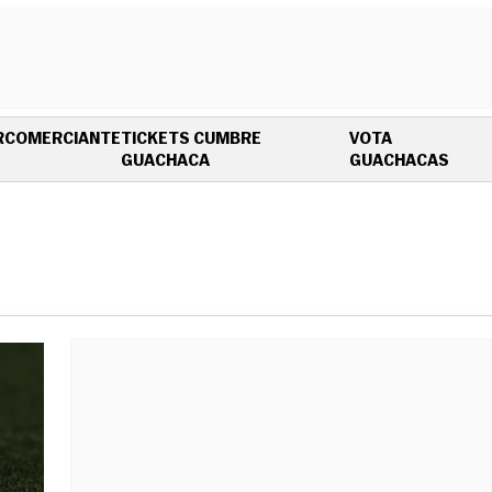
R
COMERCIANTE
TICKETS CUMBRE
VOTA
OPENS IN NEW WINDOW
OPEN
GUACHACA
GUACHACAS