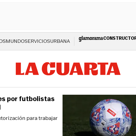
CONSTRUCTO
OS
MUNDO
SERVICIOS
URBANA
s por futbolistas
l
torización para trabajar