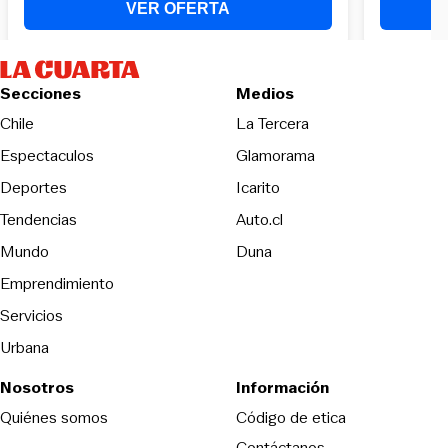
Secciones
Medios
Opens in new wind
Chile
La Tercera
Espectaculos
Glamorama
Opens in new window
Deportes
Icarito
Opens in new window
Tendencias
Auto.cl
Opens in new window
Mundo
Duna
Emprendimiento
Servicios
Urbana
Nosotros
Información
Opens in new
Quiénes somos
Código de etica
Contáctanos