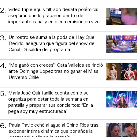
2
.
Video triple equis filtrado desata polémica:
aseguran que lo grabaron dentro de
importante canal y en plena emisión en vivo
3
.
Un rostro se suma a la poda de Hay Que
Decirlo: aseguran que figura del show de
Canal 13 saldrá del programa
4
.
“Me ganó con creces”: Cata Vallejos se rindió
ante Dominga López tras no ganar el Miss
Universo Chile
5
.
María José Quintanilla cuenta cómo se
organiza para estar toda la semana en
pantalla y preparar sus conciertos: “En la
pega soy muy estructurada”
6
.
Paula Pavic echó al agua al Chino Ríos tras
exponer íntima dinámica que por años la