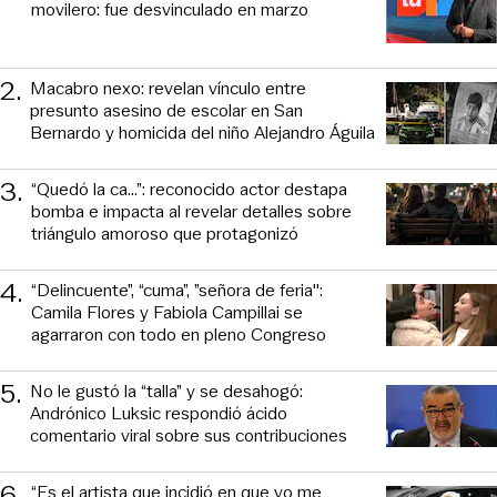
movilero: fue desvinculado en marzo
2
.
Macabro nexo: revelan vínculo entre
presunto asesino de escolar en San
Bernardo y homicida del niño Alejandro Águila
3
.
“Quedó la ca...”: reconocido actor destapa
bomba e impacta al revelar detalles sobre
triángulo amoroso que protagonizó
4
.
“Delincuente”, “cuma”, ”señora de feria":
Camila Flores y Fabiola Campillai se
agarraron con todo en pleno Congreso
5
.
No le gustó la “talla” y se desahogó:
Andrónico Luksic respondió ácido
comentario viral sobre sus contribuciones
6
.
“Es el artista que incidió en que yo me