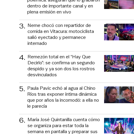
dentro de importante canal y en
plena emisión en vivo
3
.
Neme chocó con repartidor de
comida en Vitacura: motociclista
salió eyectado y permanece
internado
4
.
Remezón total en el “Hay Que
Decirlo”: se confirma un segundo
despido y ya son dos los rostros
desvinculados
5
.
Paula Pavic echó al agua al Chino
Ríos tras exponer íntima dinámica
que por años la incomodó: a ella no
le parecía
6
.
María José Quintanilla cuenta cómo
se organiza para estar toda la
semana en pantalla y preparar sus