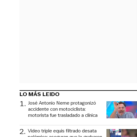
LO MÁS LEIDO
1
.
José Antonio Neme protagonizó
accidente con motociclista:
motorista fue trasladado a clínica
2
.
Video triple equis filtrado desata
polémica: aseguran que lo grabaron