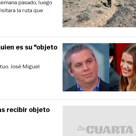
e semana pasado, luego
sitara la ruta que
uien es su "objeto
tuo. José Miguel
s recibir objeto