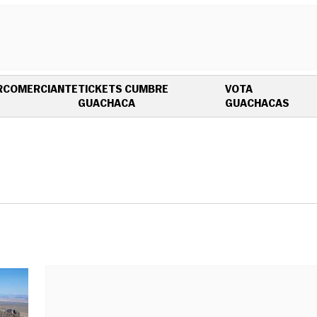
R
COMERCIANTE
TICKETS CUMBRE
VOTA
OPENS IN NEW WINDOW
OPEN
GUACHACA
GUACHACAS