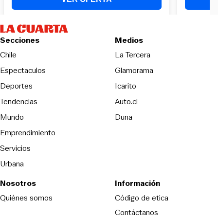
Secciones
Medios
Opens in new wind
Chile
La Tercera
Espectaculos
Glamorama
Opens in new window
Deportes
Icarito
Opens in new window
Tendencias
Auto.cl
Opens in new window
Mundo
Duna
Emprendimiento
Servicios
Urbana
Nosotros
Información
Opens in new
Quiénes somos
Código de etica
Contáctanos