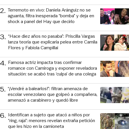
2
.
Terremoto en vivo: Daniela Aránguiz no se
aguanta, filtra inesperada “bomba” y deja en
shock a panel del Hay que decirlo
3
.
“Hace diez años no pasaba”: Priscilla Vargas
lanza teoría que explicaría pelea entre Camila
Flores y Fabiola Campillai
4
.
Famosa actriz impacta tras confirmar
romance con Camiroga y exponer reveladora
situación: se acabó tras ‘culpa’ de una colega
5
.
“¡Vendré a balearlos!”: filtran amenaza de
escolar venezolano que golpeó a compañera,
amenazó a carabinero y quedó libre
6
.
Identifican a sujeto que atacó a niños por
“ring, raja”: menores revelan extraña petición
que les hizo en la camioneta