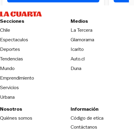
Secciones
Medios
Opens in new wind
Chile
La Tercera
Espectaculos
Glamorama
Opens in new window
Deportes
Icarito
Opens in new window
Tendencias
Auto.cl
Opens in new window
Mundo
Duna
Emprendimiento
Servicios
Urbana
Nosotros
Información
Opens in new
Quiénes somos
Código de etica
Contáctanos