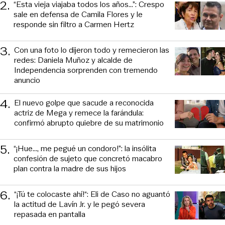
2
.
“Esta vieja viajaba todos los años...”: Crespo
sale en defensa de Camila Flores y le
responde sin filtro a Carmen Hertz
3
.
Con una foto lo dijeron todo y remecieron las
redes: Daniela Muñoz y alcalde de
Independencia sorprenden con tremendo
anuncio
4
.
El nuevo golpe que sacude a reconocida
actriz de Mega y remece la farándula:
confirmó abrupto quiebre de su matrimonio
5
.
“¡Hue..., me pegué un condoro!”: la insólita
confesión de sujeto que concretó macabro
plan contra la madre de sus hijos
6
.
“¡Tú te colocaste ahí!“: Eli de Caso no aguantó
la actitud de Lavín Jr. y le pegó severa
repasada en pantalla