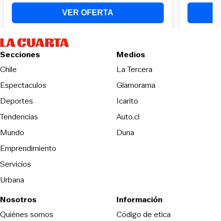
Secciones
Medios
Opens in new wind
Chile
La Tercera
Espectaculos
Glamorama
Opens in new window
Deportes
Icarito
Opens in new window
Tendencias
Auto.cl
Opens in new window
Mundo
Duna
Emprendimiento
Servicios
Urbana
Nosotros
Información
Opens in new
Quiénes somos
Código de etica