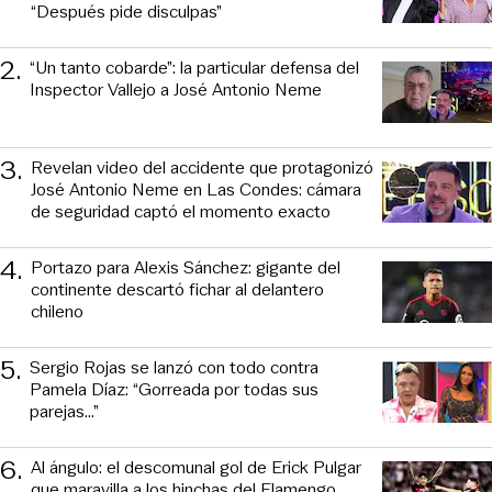
“Después pide disculpas”
2
.
“Un tanto cobarde”: la particular defensa del
Inspector Vallejo a José Antonio Neme
3
.
Revelan video del accidente que protagonizó
José Antonio Neme en Las Condes: cámara
de seguridad captó el momento exacto
4
.
Portazo para Alexis Sánchez: gigante del
continente descartó fichar al delantero
chileno
5
.
Sergio Rojas se lanzó con todo contra
Pamela Díaz: “Gorreada por todas sus
parejas…”
6
.
Al ángulo: el descomunal gol de Erick Pulgar
que maravilla a los hinchas del Flamengo