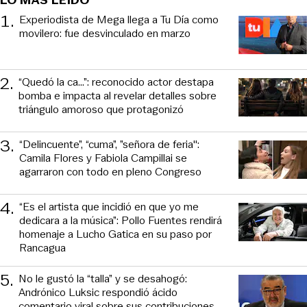
LO MÁS LEIDO
1
.
Experiodista de Mega llega a Tu Día como
movilero: fue desvinculado en marzo
2
.
“Quedó la ca...”: reconocido actor destapa
bomba e impacta al revelar detalles sobre
triángulo amoroso que protagonizó
3
.
“Delincuente”, “cuma”, ”señora de feria":
Camila Flores y Fabiola Campillai se
agarraron con todo en pleno Congreso
4
.
“Es el artista que incidió en que yo me
dedicara a la música”: Pollo Fuentes rendirá
homenaje a Lucho Gatica en su paso por
Rancagua
5
.
No le gustó la “talla” y se desahogó:
Andrónico Luksic respondió ácido
comentario viral sobre sus contribuciones