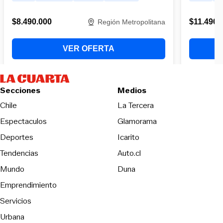
Secciones
Medios
Opens in new wind
Chile
La Tercera
Espectaculos
Glamorama
Opens in new window
Deportes
Icarito
Opens in new window
Tendencias
Auto.cl
Opens in new window
Mundo
Duna
Emprendimiento
Servicios
Urbana