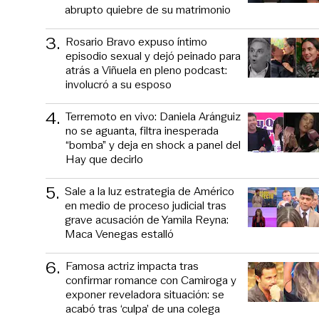
abrupto quiebre de su matrimonio
3
.
Rosario Bravo expuso íntimo
episodio sexual y dejó peinado para
atrás a Viñuela en pleno podcast:
involucró a su esposo
4
.
Terremoto en vivo: Daniela Aránguiz
no se aguanta, filtra inesperada
“bomba” y deja en shock a panel del
Hay que decirlo
5
.
Sale a la luz estrategia de Américo
en medio de proceso judicial tras
grave acusación de Yamila Reyna:
Maca Venegas estalló
6
.
Famosa actriz impacta tras
confirmar romance con Camiroga y
exponer reveladora situación: se
acabó tras ‘culpa’ de una colega