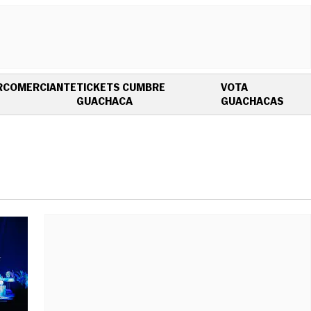
R
COMERCIANTE
TICKETS CUMBRE
VOTA
OPENS IN NEW WINDOW
OPEN
GUACHACA
GUACHACAS