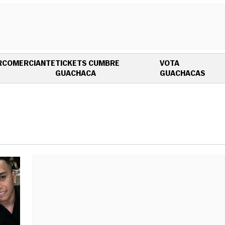
R
COMERCIANTE
TICKETS CUMBRE
VOTA
OPENS IN NEW WINDOW
OPEN
GUACHACA
GUACHACAS