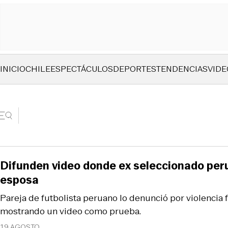
INICIO
CHILE
ESPECTÁCULOS
DEPORTES
TENDENCIAS
VIDE
Difunden video donde ex seleccionado per
esposa
Pareja de futbolista peruano lo denunció por violencia fí
mostrando un video como prueba.
19 AGOSTO