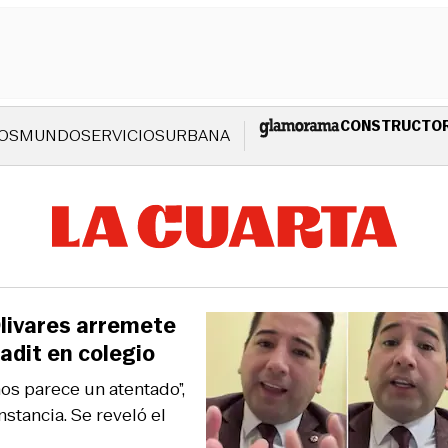
CONSTRUCTO
OS
MUNDO
SERVICIOS
URBANA
Olivares arremete
adit en colegio
nos parece un atentado”,
stancia. Se reveló el