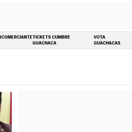
R
COMERCIANTE
TICKETS CUMBRE
VOTA
OPENS IN NEW WINDOW
OPEN
GUACHACA
GUACHACAS