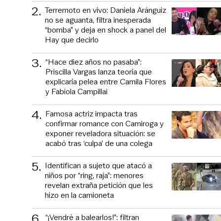
2
.
Terremoto en vivo: Daniela Aránguiz
no se aguanta, filtra inesperada
“bomba” y deja en shock a panel del
Hay que decirlo
3
.
“Hace diez años no pasaba”:
Priscilla Vargas lanza teoría que
explicaría pelea entre Camila Flores
y Fabiola Campillai
4
.
Famosa actriz impacta tras
confirmar romance con Camiroga y
exponer reveladora situación: se
acabó tras ‘culpa’ de una colega
5
.
Identifican a sujeto que atacó a
niños por “ring, raja”: menores
revelan extraña petición que les
hizo en la camioneta
6
.
“¡Vendré a balearlos!”: filtran