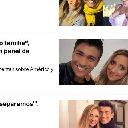
 familia",
n panel de
omentan sobre Américo y
s separamos’”,