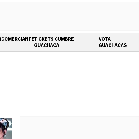
R
COMERCIANTE
TICKETS CUMBRE
VOTA
OPENS IN NEW WINDOW
OPEN
GUACHACA
GUACHACAS