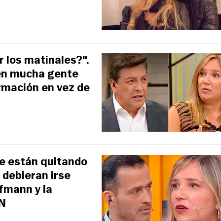
r los matinales?".
en mucha gente
ormación en vez de
e están quitando
 debieran irse
ffmann y la
VN