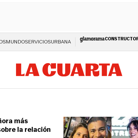
CONSTRUCTO
OS
MUNDO
SERVICIOS
URBANA
eñora más
bre la relación