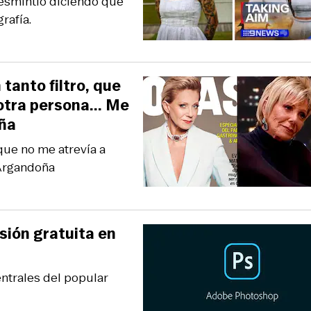
desmintió diciendo que
rafía.
tanto filtro, que
 otra persona... Me
oña
 que no me atrevía a
l Argandoña
sión gratuita en
ntrales del popular