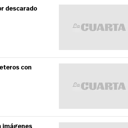
or descarado
ueteros con
on imágenes