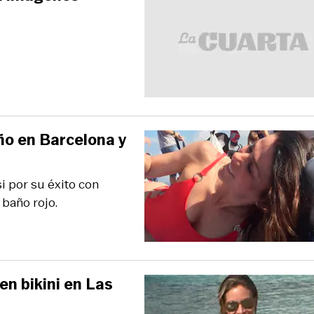
ño en Barcelona y
i por su éxito con
 baño rojo.
n bikini en Las