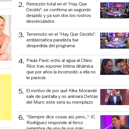
2
.
Remezón total en el “Hay Que
Decirlo”: se confirma un segundo
despido y ya son dos los rostros
desvinculados
3
.
Terremoto en el “Hay Que Decirlo”:
emblemática panelista fue
despedida del programa
4
.
Paula Pavic echó al agua al Chino
Ríos tras exponer íntima dinámica
que por años la incomodó: a ella no
le parecía
5
.
El motivo de por qué Kike Morandé
sale de pantalla y no animará Detrás
del Muro: este será su reemplazo
6
.
“Siempre dice cosas así, pero...”: JC
Rodríguez responde al feroz
pelambre de una de sus más