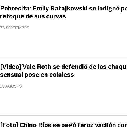
Pobrecita: Emily Ratajkowski se indignó p
retoque de sus curvas
20 SEPTIEMBRE
[Video] Vale Roth se defendió de los chaq
sensual pose en colaless
23 AGOSTO
[Foto] Chino Ríos se pegó feroz vacilón c