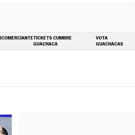
R
COMERCIANTE
TICKETS CUMBRE
VOTA
OPENS IN NEW WINDOW
OPEN
GUACHACA
GUACHACAS