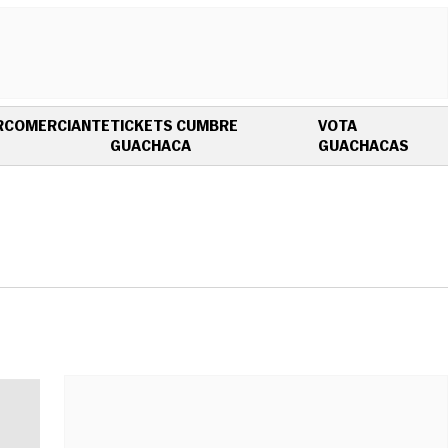
R
COMERCIANTE
TICKETS CUMBRE
VOTA
OPENS IN NEW WINDOW
OPEN
GUACHACA
GUACHACAS