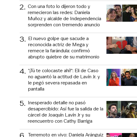
2
.
Con una foto lo dijeron todo y
remecieron las redes: Daniela
Muñoz y alcalde de Independencia
sorprenden con tremendo anuncio
3
.
El nuevo golpe que sacude a
reconocida actriz de Mega y
remece la farándula: confirmó
abrupto quiebre de su matrimonio
4
.
“¡Tú te colocaste ahí!“: Eli de Caso
no aguantó la actitud de Lavín Jr. y
le pegó severa repasada en
pantalla
5
.
Inesperado detalle no pasó
desapercibido: Así fue la salida de la
cárcel de Joaquín Lavín Jr y su
reencuentro con Cathy Barriga
6
.
Terremoto en vivo: Daniela Aránguiz