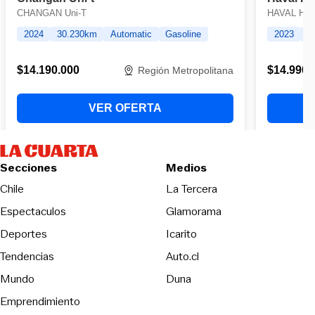
Secciones
Medios
Opens in new wind
Chile
La Tercera
Espectaculos
Glamorama
Opens in new window
Deportes
Icarito
Opens in new window
Tendencias
Auto.cl
Opens in new window
Mundo
Duna
Emprendimiento